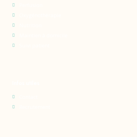
Perfusion
Oxygénothérapie
Nutrition
Maintien à domicile
Suivi patient
Infos utiles
Contact
Recrutement