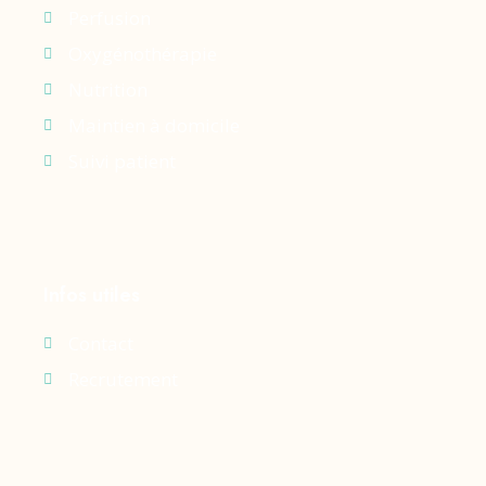
Perfusion
Oxygénothérapie
Nutrition
Maintien à domicile
Suivi patient
Infos utiles
Contact
Recrutement