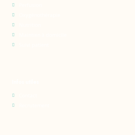
Perfusion
Oxygénothérapie
Nutrition
Maintien à domicile
Suivi patient
Infos utiles
Contact
Recrutement