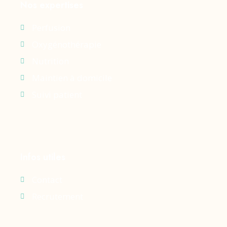
Nos expertises
Perfusion
Oxygénothérapie
Nutrition
Maintien à domicile
Suivi patient
Infos utiles
Contact
Recrutement