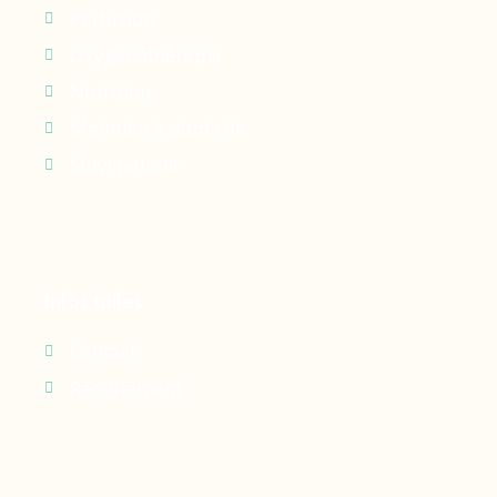
Perfusion
Oxygénothérapie
Nutrition
Maintien à domicile
Suivi patient
Infos utiles
Contact
Recrutement