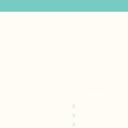
es
Ora Santé
Blog
Recettes
t
Nos expertises
0 69 60 29
Perfusion
Oxygénothérapie
24 - 7j/7
Nutrition