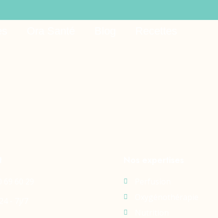
es
Ora Santé
Blog
Recettes
t
Nos expertises
0 69 60 29
Perfusion
Oxygénothérapie
24 - 7j/7
Nutrition