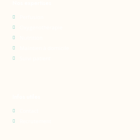
Nos expertises
Perfusion
Oxygénothérapie
Nutrition
Maintien à domicile
Suivi patient
Infos utiles
Contact
Recrutement