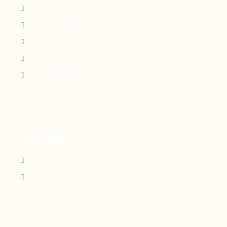
Perfusion
Oxygénothérapie
Nutrition
Maintien à domicile
Suivi patient
Infos utiles
Contact
Recrutement