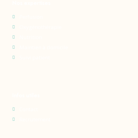
Nos expertises
Perfusion
Oxygénothérapie
Nutrition
Maintien à domicile
Suivi patient
Infos utiles
Contact
Recrutement