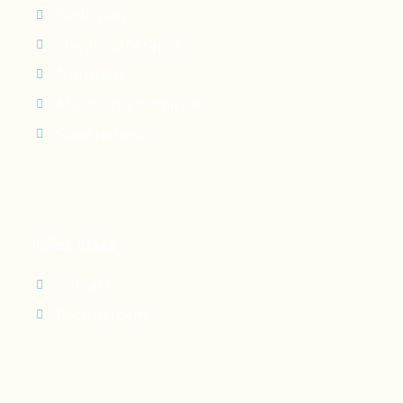
Perfusion
Oxygénothérapie
Nutrition
Maintien à domicile
Suivi patient
Infos utiles
Contact
Recrutement