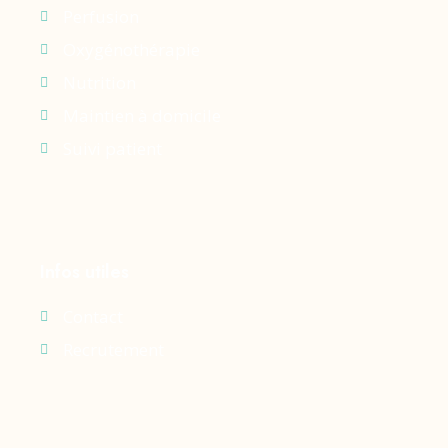
Perfusion
Oxygénothérapie
Nutrition
Maintien à domicile
Suivi patient
Infos utiles
Contact
Recrutement