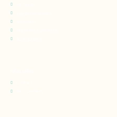
Perfusion
Oxygénothérapie
Nutrition
Maintien à domicile
Suivi patient
Infos utiles
Contact
Recrutement