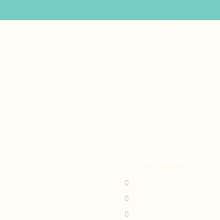
ts
es
Ora Santé
Blog
Recettes
t
Nos expertises
0 69 60 29
Perfusion
Oxygénothérapie
24 - 7j/7
Nutrition