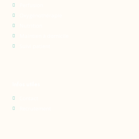
Perfusion
Oxygénothérapie
Nutrition
Maintien à domicile
Suivi patient
Infos utiles
Contact
Recrutement