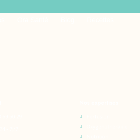
ree 2025
es
Ora Santé
Blog
Recettes
t
Nos expertises
0 69 60 29
Perfusion
Oxygénothérapie
24 - 7j/7
Nutrition