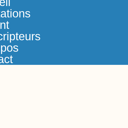
eil
ations
nt
ripteurs
opos
act