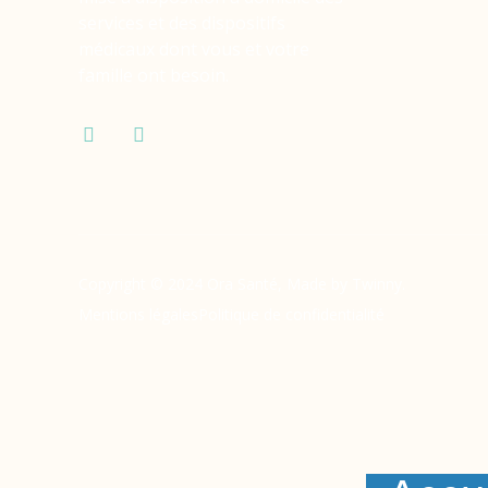
services et des dispositifs
médicaux dont vous et votre
famille ont besoin.
Copyright © 2024 Ora Santé, Made by Twinny.
Mentions légales
Politique de confidentialité