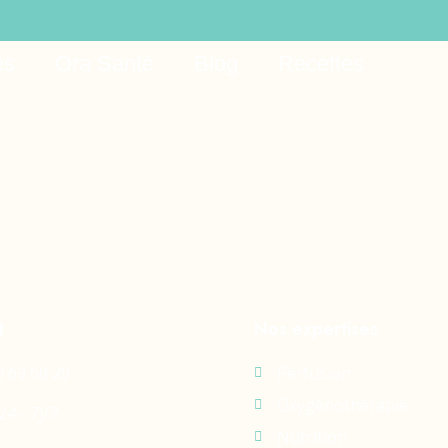
ns bonus code for ex
es
Ora Santé
Blog
Recettes
t
Nos expertises
0 69 60 29
Perfusion
Oxygénothérapie
24 - 7j/7
Nutrition