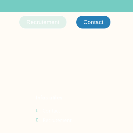
isting players
Recrutement
Contact
Infos utiles
Contact
Recrutement