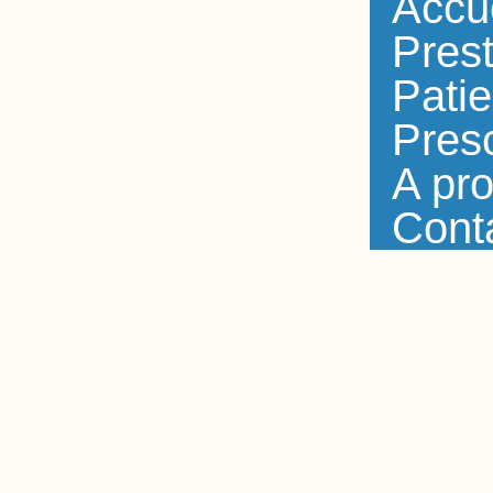
Accu
Prest
Patie
Presc
A pr
Cont