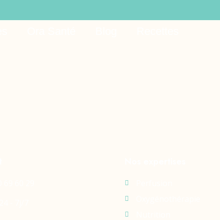
s win
es
Ora Santé
Blog
Recettes
t
Nos expertises
0 69 60 29
Perfusion
Oxygénothérapie
24 - 7j/7
Nutrition