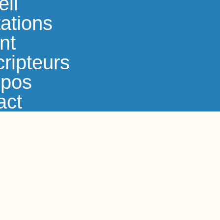
eil
ations
nt
ripteurs
opos
act