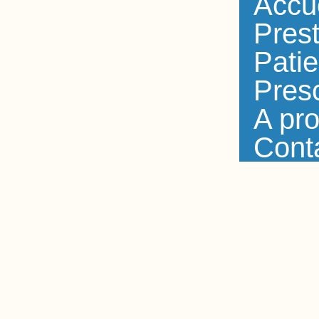
Accu
Prest
Patie
Presc
A pr
Cont