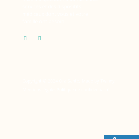
services et des dispositifs
médicaux dont vous et votre
famille ont besoin.
Copyright © 2024 Ora Santé, Made by Twinny.
Mentions légales
Politique de confidentialité