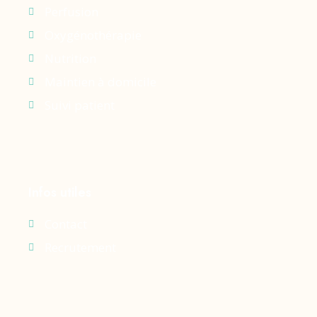
Perfusion
Oxygénothérapie
Nutrition
Maintien à domicile
Suivi patient
Infos utiles
Contact
Recrutement