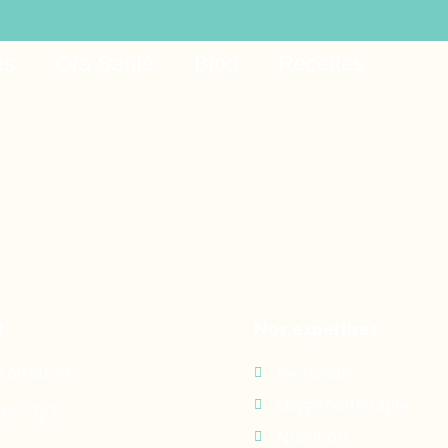
sino
es
Ora Santé
Blog
Recettes
t
Nos expertises
0 69 60 29
Perfusion
Oxygénothérapie
24 - 7j/7
Nutrition