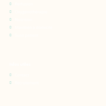
Perfusion
Oxygénothérapie
Nutrition
Maintien à domicile
Suivi patient
Infos utiles
Contact
Recrutement