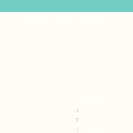
ino ao vivo
es
Ora Santé
Blog
Recettes
t
Nos expertises
0 69 60 29
Perfusion
Oxygénothérapie
24 - 7j/7
Nutrition