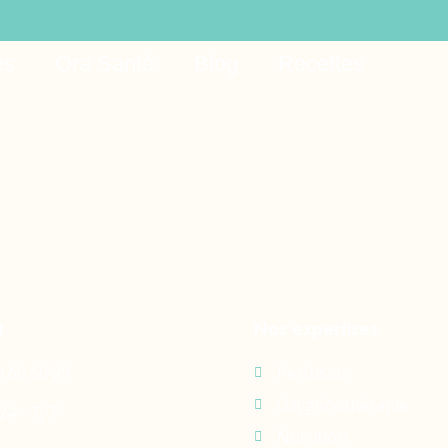
o pl
es
Ora Santé
Blog
Recettes
t
Nos expertises
0 69 60 29
Perfusion
Oxygénothérapie
24 - 7j/7
Nutrition