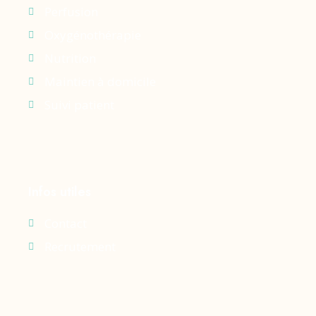
Perfusion
Oxygénothérapie
Nutrition
Maintien à domicile
Suivi patient
Infos utiles
Contact
Recrutement