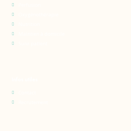
Perfusion
Oxygénothérapie
Nutrition
Maintien à domicile
Suivi patient
Infos utiles
Contact
Recrutement