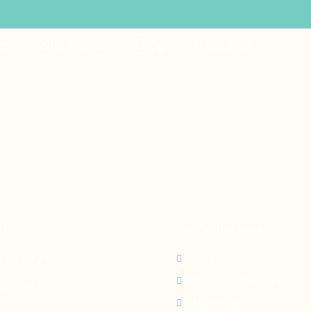
ad demo
es
Ora Santé
Blog
Recettes
t
Nos expertises
0 69 60 29
Perfusion
Oxygénothérapie
24 - 7j/7
Nutrition