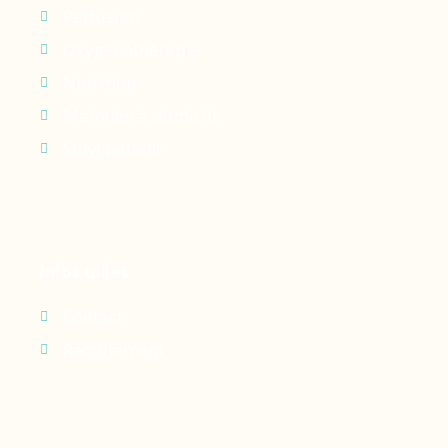
Perfusion
Oxygénothérapie
Nutrition
Maintien à domicile
Suivi patient
Infos utiles
Contact
Recrutement