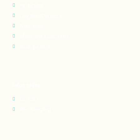
Perfusion
Oxygénothérapie
Nutrition
Maintien à domicile
Suivi patient
Infos utiles
Contact
Recrutement