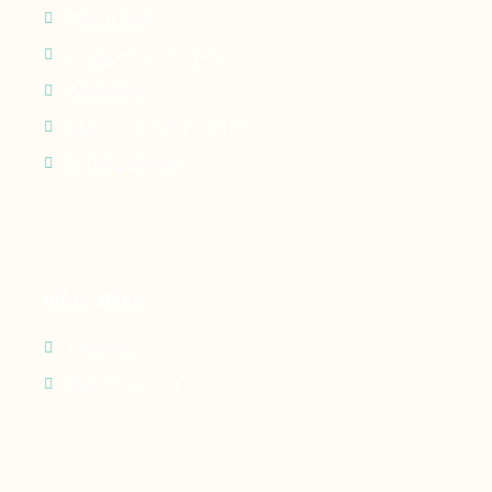
Perfusion
Oxygénothérapie
Nutrition
Maintien à domicile
Suivi patient
Infos utiles
Contact
Recrutement