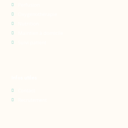
Perfusion
Oxygénothérapie
Nutrition
Maintien à domicile
Suivi patient
Infos utiles
Contact
Recrutement