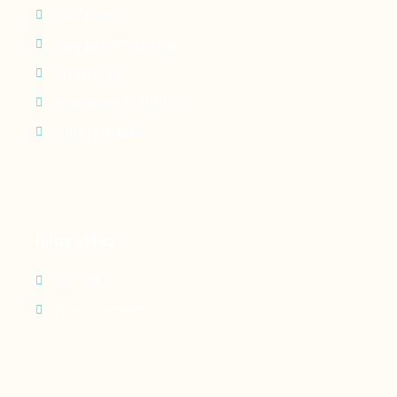
Perfusion
Oxygénothérapie
Nutrition
Maintien à domicile
Suivi patient
Infos utiles
Contact
Recrutement