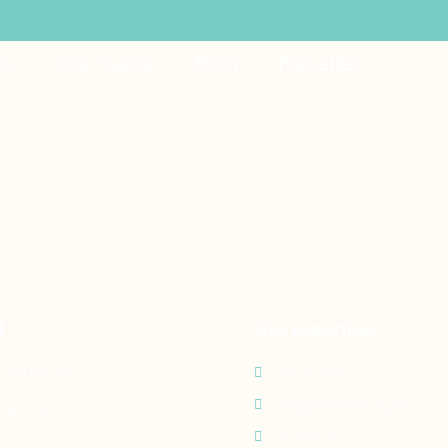
o online
es
Ora Santé
Blog
Recettes
t
Nos expertises
0 69 60 29
Perfusion
Oxygénothérapie
24 - 7j/7
Nutrition