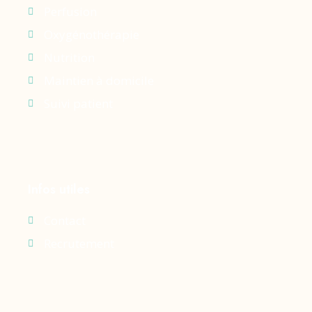
Perfusion
Oxygénothérapie
Nutrition
Maintien à domicile
Suivi patient
Infos utiles
Contact
Recrutement