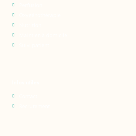
Perfusion
Oxygénothérapie
Nutrition
Maintien à domicile
Suivi patient
Infos utiles
Contact
Recrutement