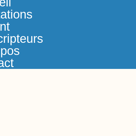
eil
ations
nt
ripteurs
opos
act