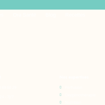
tips
es
Ora Santé
Blog
Recettes
t
Nos expertises
0 69 60 29
Perfusion
Oxygénothérapie
24 - 7j/7
Nutrition