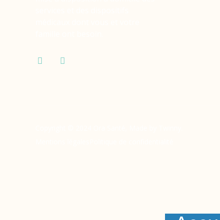
services et des dispositifs
médicaux dont vous et votre
famille ont besoin.
Copyright © 2024 Ora Santé, Made by Twinny.
Mentions légales
Politique de confidentialité