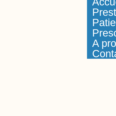
Accu
Prest
Patie
Presc
A pr
Cont