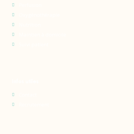
Perfusion
Oxygénothérapie
Nutrition
Maintien à domicile
Suivi patient
Infos utiles
Contact
Recrutement