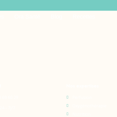
ine casino
es
Ora Santé
Blog
Recettes
t
Nos expertises
0 69 60 29
Perfusion
Oxygénothérapie
24 - 7j/7
Nutrition