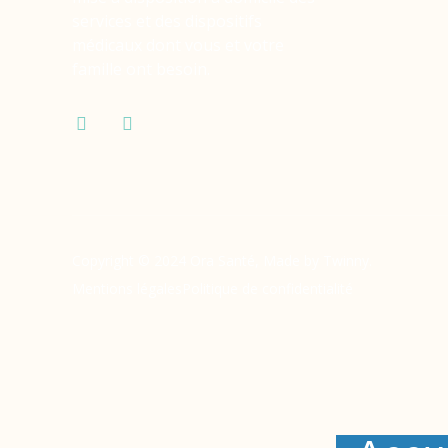
services et des dispositifs
médicaux dont vous et votre
famille ont besoin.
Copyright © 2024 Ora Santé, Made by Twinny.
Mentions légales
Politique de confidentialité