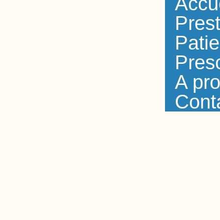
Accu
Prest
Patie
Presc
A pr
Cont