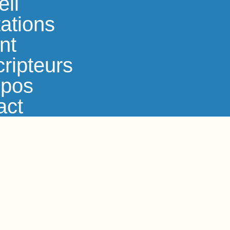
eil
ations
nt
ripteurs
opos
act