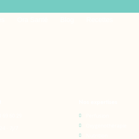
ne
es
Ora Santé
Blog
Recettes
t
Nos expertises
0 69 60 29
Perfusion
Oxygénothérapie
24 - 7j/7
Nutrition