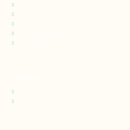
Perfusion
Oxygénothérapie
Nutrition
Maintien à domicile
Suivi patient
Infos utiles
Contact
Recrutement