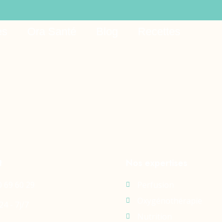
ar
es
Ora Santé
Blog
Recettes
t
Nos expertises
0 69 60 29
Perfusion
Oxygénothérapie
24 - 7j/7
Nutrition