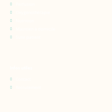
Perfusion
Oxygénothérapie
Nutrition
Maintien à domicile
Suivi patient
Infos utiles
Contact
Recrutement