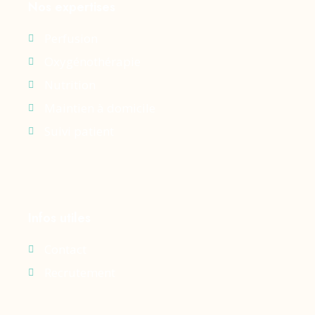
Nos expertises
Perfusion
Oxygénothérapie
Nutrition
Maintien à domicile
Suivi patient
Infos utiles
Contact
Recrutement