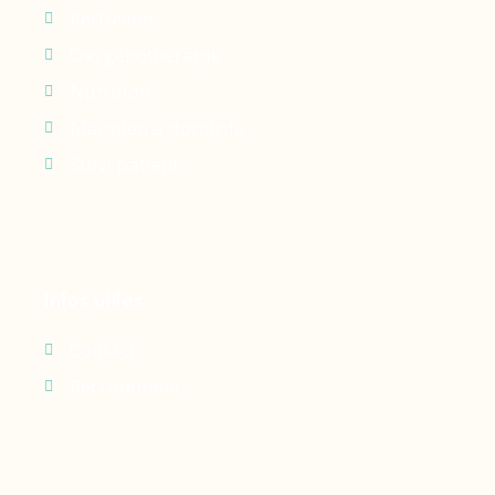
Perfusion
Oxygénothérapie
Nutrition
Maintien à domicile
Suivi patient
Infos utiles
Contact
Recrutement