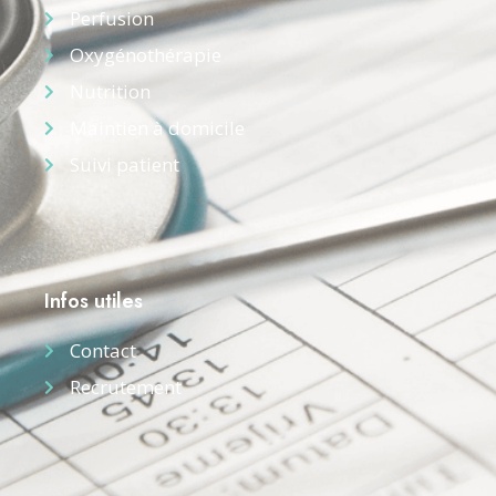
Perfusion
Oxygénothérapie
Nutrition
Maintien à domicile
Suivi patient
Infos utiles
Contact
Recrutement