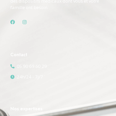
des dispositifs médicaux dont vous et votre
famille ont besoin.
Contact
05 90 69 60 29
24h/24 - 7j/7
Nos expertises