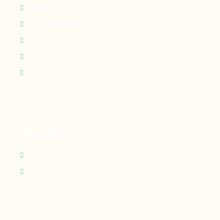
Perfusion
Oxygénothérapie
Nutrition
Maintien à domicile
Suivi patient
Infos utiles
Contact
Recrutement