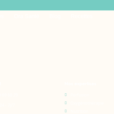
no españa
es
Ora Santé
Blog
Recettes
t
Nos expertises
0 69 60 29
Perfusion
Oxygénothérapie
24 - 7j/7
Nutrition