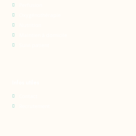
Perfusion
Oxygénothérapie
Nutrition
Maintien à domicile
Suivi patient
Infos utiles
Contact
Recrutement