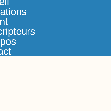
eil
ations
nt
ripteurs
opos
act