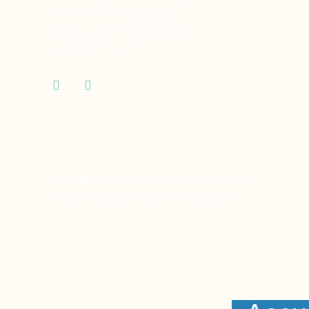
services et des dispositifs
médicaux dont vous et votre
famille ont besoin.
Copyright © 2024 Ora Santé, Made by Twinny.
Mentions légales
Politique de confidentialité