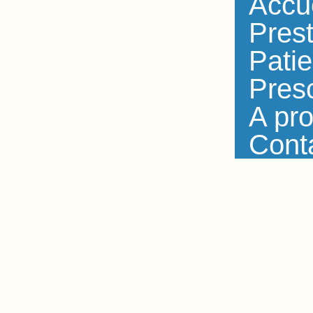
Accu
Prest
Patie
Presc
A pr
Cont