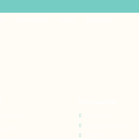
es
Ora Santé
Blog
Recettes
t
Nos expertises
0 69 60 29
Perfusion
Oxygénothérapie
24 - 7j/7
Nutrition