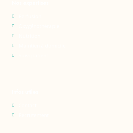
Nos expertises
Perfusion
Oxygénothérapie
Nutrition
Maintien à domicile
Suivi patient
Infos utiles
Contact
Recrutement