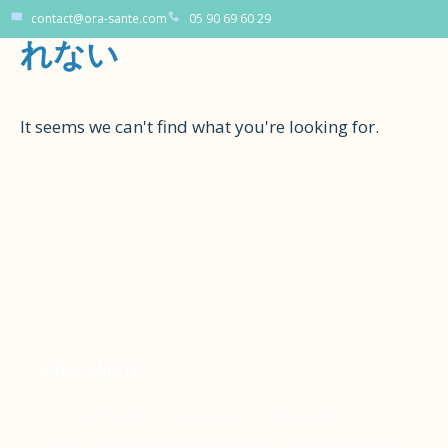
Tag: 20bet 入金しないと見
contact@ora-sante.com
05 90 69 60 29
れない
It seems we can't find what you're looking for.
ORA SANTE
Ora Santé est un prestataire de santé à
domicile basé en Guadeloupe. Nous assurons