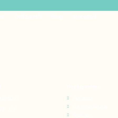
ь ios
es
Ora Santé
Blog
Recettes
t
Nos expertises
0 69 60 29
Perfusion
Oxygénothérapie
24 - 7j/7
Nutrition